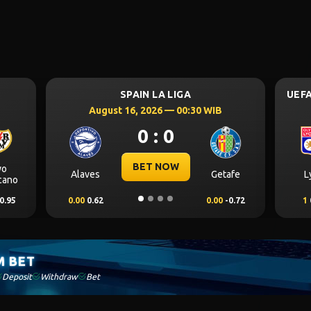
SPAIN LA LIGA
UEF
August 16, 2026 — 00:30 WIB
0 : 0
BET NOW
yo
Alaves
Getafe
L
cano
0.95
0.00
0.62
0.00
-0.72
1
M BET
Deposit
Withdraw
Bet