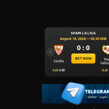
SPAIN LA LIGA
August 16, 2026 — 02:30 WIB
0 : 0
Previous
BET NOW
Ra
Sevilla
Valle
0.25
0.95
-0.25
TELEGRA
Daftar
Login