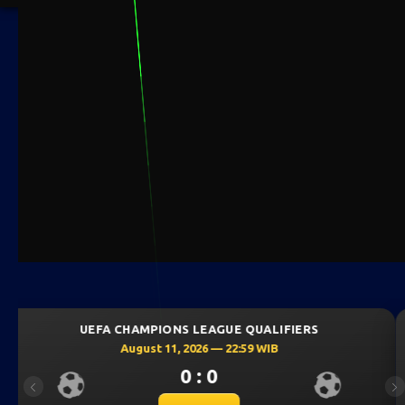
E QUALIFIERS
UEFA EUROPA LEAGUE QU
2:59 WIB
August 11, 2026 — 22:
0 : 0
Previous
Ne