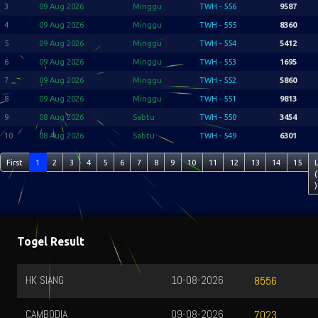
3
09 Aug 2026
Minggu
TWH - 556
9587
4
09 Aug 2026
Minggu
TWH - 555
8360
5
09 Aug 2026
Minggu
TWH - 554
5412
6
09 Aug 2026
Minggu
TWH - 553
1695
7
09 Aug 2026
Minggu
TWH - 552
5860
8
09 Aug 2026
Minggu
TWH - 551
9813
9
08 Aug 2026
Sabtu
TWH - 550
3454
10
08 Aug 2026
Sabtu
TWH - 549
6301
First
1
2
3
4
5
6
7
8
9
10
11
12
13
14
15
(
)
Togel Result
HK SIANG
10-08-2026
8556
CAMBODIA
09-08-2026
7023