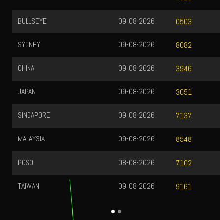
BULLSEYE
09-08-2026
0503
SYDNEY
09-08-2026
8082
CHINA
09-08-2026
3946
JAPAN
09-08-2026
3051
SINGAPORE
09-08-2026
7137
MALAYSIA
09-08-2026
8548
PCSO
08-08-2026
7102
TAIWAN
09-08-2026
9161