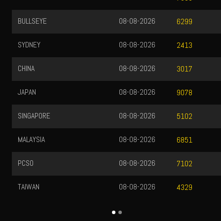
BULLSEYE
08-08-2026
6299
SYDNEY
08-08-2026
2413
CHINA
08-08-2026
3017
JAPAN
08-08-2026
9078
SINGAPORE
08-08-2026
5102
MALAYSIA
08-08-2026
6851
PCSO
08-08-2026
7102
TAIWAN
08-08-2026
4329