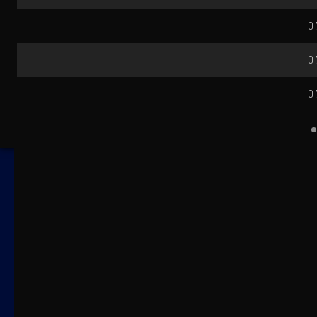
HONGKONG LOTTO