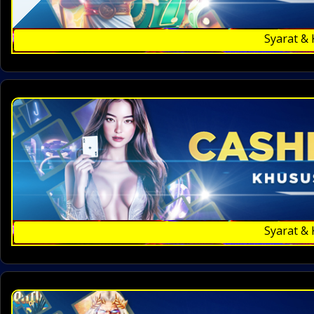
Syarat withdraw ( penarikan dana ) 3x TurnOver
Tidak diperbolehkan untuk game selain SLOT, Jika dilanggar akun di
Syarat &
Deposit Pulsa Tanpa Potongan tidak dapat digabung dengan Event 
TIDAK DIPERBOLEHKAN MENCUCI PULSA ATAU TINDAK KECURANGAN
BONUS ROLLINGAN H
Semua keputusan pihak
JAGOANSPIN
adalah mutlak dan tidak dapa
Syarat dan Ketentuan :
CLAIM DISINI!
Promo Ini berlaku untuk permainan
SLOT
Turnover diatas >100 juta Bonus Rollingan 1%
Turnover dibawah <100 juta Bonus Rollingan 0.7%
P E R H A T I A N !!!
Bonus Rollingan SLOT 0.7% - 1% masuk secara otomatis
Bonus akan dibagikan setiap hari pukul 01:00 - 05:00 WIB
Minimal Turnover Harian 100rb
Untuk provider Pragmatic Live dan Evolution Bonus Rollingan 0.7%
Syarat &
Semua keputusan pihak
JAGOANSPIN
adalah mutlak dan tidak dapa
BONUS CASHBACK LIVE C
CLAIM DISINI!
Syarat dan Ketentuan :
Bonus Cashback berlaku untuk semua member aktif yang bermain di
Bonus akan dibagikan secara otomatis setiap hari pukul 01:00 - 05:0