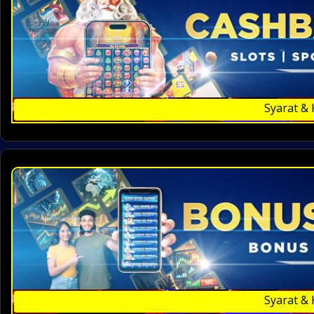
Minimal kekalahan untuk mendapatkan Bonus Cashback Harian adalah
Promo ini berlaku untuk permainan Live Casino dengan Live Dealer
P E R H A T I A N !!!
Bonus tidak berlaku untuk permainan Games, Mini Games dan RGB
Jumlah Turnover di bawah 10x dari jumlah kekalahan mendapatkan 
Jumlah Turnover di atas 10x dari jumlah kekalahan mendapatkan ca
Syarat &
Semua keputusan pihak
JAGOANSPIN
adalah mutlak dan tidak dapa
BONUS CASHBACK 
CLAIM DISINI!
Syarat dan Ketentuan :
Persentase Permainan Bonus CashBack :
SLOT GAMES = 3%
TEMBAK IKAN = 3%
SPORTSBOOK = 5%
SABUNG AYAM = 5%
P E R H A T I A N !!!
Bonus Cashback berlaku untuk semua member aktif yang bermain di
Cashback Mingguan dibagikan secara otomatis setiap hari SELASA pu
Syarat &
Bonus Diberikan dengan minimal kekalahan sebesar Rp 500.000,-